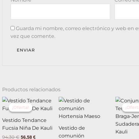
Guarda mi nombre, correo electrónico y web en e
vez que comente.
Productos relacionados
El
El
El
Este
Este
precio
precio
pr
¡Oferta!
¡Oferta!
¡Ofert
¡Ofert
producto
producto
original
actual
or
tiene
tiene
era:
es:
er
Vestido Tendance
94,30 €.
56,58 €.
75
múltiples
múltiples
Fucsia Niña De Kauli
Vestido de
variantes.
variantes.
comunión
94,30
€
56,58
€