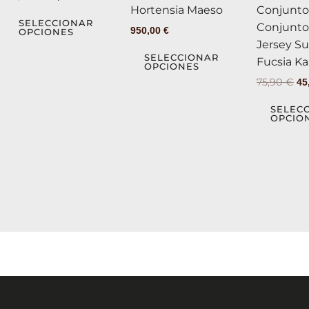
Las
Las
Hortensia Maeso
Conjunto
opciones
opciones
SELECCIONAR
Conjunto
950,00
€
OPCIONES
se
se
Jersey S
pueden
pueden
SELECCIONAR
Fucsia Ka
OPCIONES
elegir
elegir
75,90
€
45
en
en
la
la
SELEC
OPCIO
página
página
de
de
producto
producto