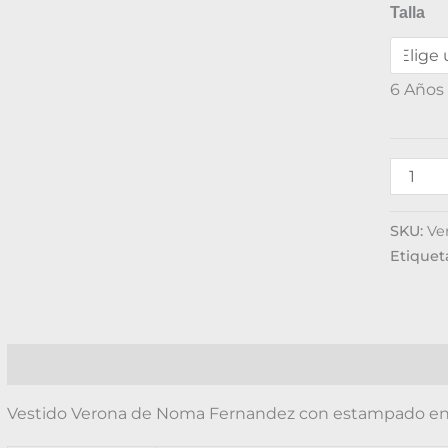
Talla
6 Años
SKU:
Ve
Etiquet
Descripción
Información adicional
Valoraciones (0)
Vestido Verona de Noma Fernandez con estampado en 