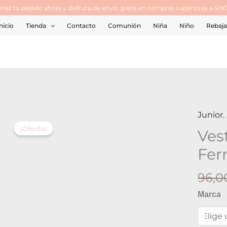
¡Haz tu pedido ahora y disfruta de envío gratis en compras superiores a 50€
nicio
Tienda
Contacto
Comunión
Niña
Niño
Rebaja
Junior
,
Vestid
¡Oferta!
Verona
Ves
Noma
Fer
Fernan
cantid
96,
Marca