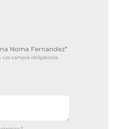
erona Noma Fernandez”
.
Los campos obligatorios
ectrónico
*